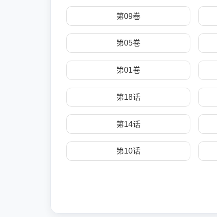
第09卷
第05卷
第01卷
第18话
第14话
第10话