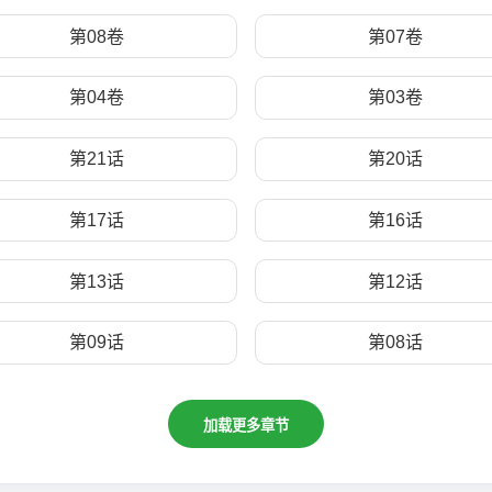
第08卷
第07卷
第04卷
第03卷
第21话
第20话
第17话
第16话
第13话
第12话
第09话
第08话
加载更多章节