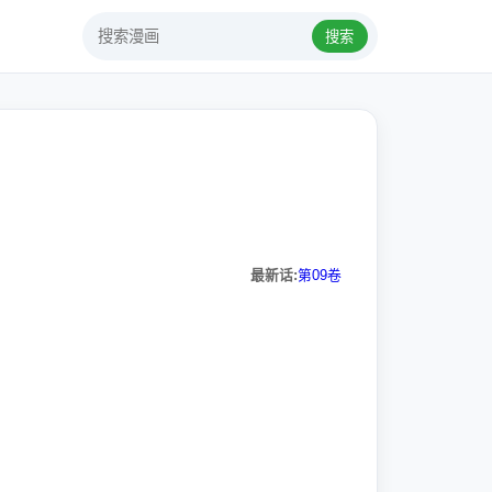
搜索
最新话:
第09卷