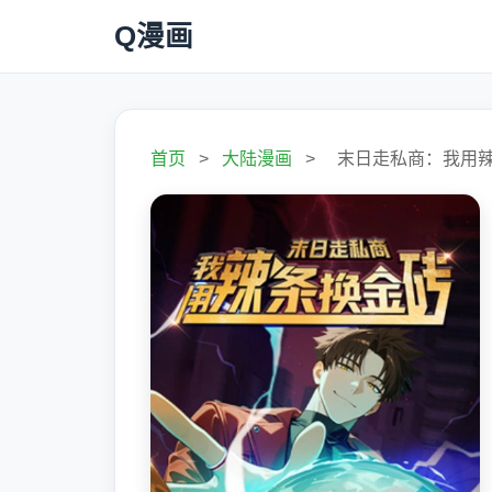
Q漫画
首页
>
大陆漫画
>
末日走私商：我用