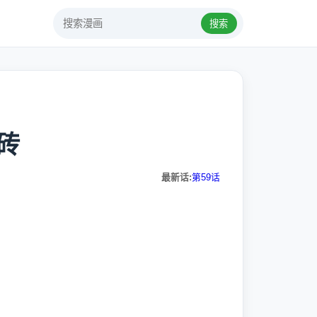
搜索
砖
最新话:
第59话