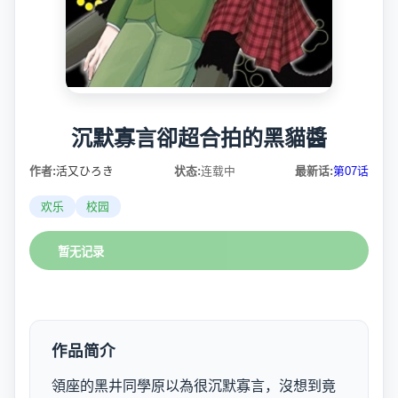
沉默寡言卻超合拍的黑貓醬
作者:
活又ひろき
状态:
连载中
最新话:
第07话
欢乐
校园
暂无记录
作品简介
領座的黑井同學原以為很沉默寡言，沒想到竟