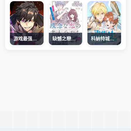
游戏最强搅局者
缺憾之戀的主角們
科納特城堡的管家生存日誌