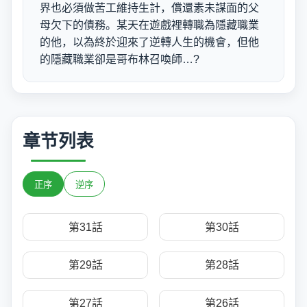
界也必須做苦工維持生計，償還素未謀面的父
母欠下的債務。某天在遊戲裡轉職為隱藏職業
的他，以為終於迎來了逆轉人生的機會，但他
的隱藏職業卻是哥布林召喚師…?
章节列表
正序
逆序
第31話
第30話
第29話
第28話
第27話
第26話