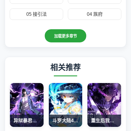
05 接引法
04 族府
加载更多章节
相关推荐
异狱暴君：我的影子能无限进化
斗罗大陆4终极斗罗
重生后我用镜面反转复仇