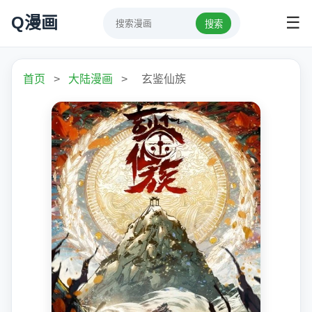
Q漫画
☰
搜索
首页
>
大陆漫画
>
玄鉴仙族