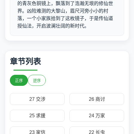
的青灰色铜镜上，飘落到了浩瀚无垠的修仙世
界。凶险难测的大黎山，眉尺河旁小小的村
落，一个小家族拾到了这枚镜子，于是传仙道
授仙法，开启波澜壮阔的新时代。
章节列表
正序
逆序
27 交涉
26 商讨
25 求援
24 万家
23 家信
22 长虫