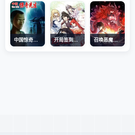
中国惊奇先生
开局签到荒古圣体
召唤恶魔，我既是深渊