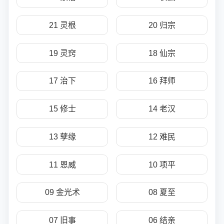
21 灵根
20 归宗
19 灵窍
18 仙宗
17 治下
16 拜师
15 修士
14 老汉
13 孽缘
12 难民
11 恩威
10 项平
09 金光术
08 夏至
07 旧事
06 结亲