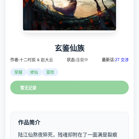
玄鉴仙族
作者:
十二时辰 & 赵大云
状态:
连载中
最新话:
27 交涉
穿越
修仙
冒险
暂无记录
作品简介
陆江仙熬夜猝死，残魂却附在了一面满是裂痕