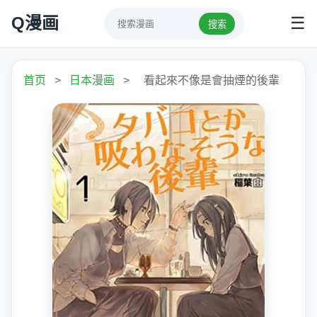
Q漫画
☰
搜索
首页
>
日本漫画
>
看起來不像是會抽煙的後輩