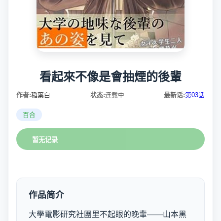
看起來不像是會抽煙的後輩
作者:
稲葉白
状态:
连载中
最新话:
第03話
百合
暂无记录
作品简介
大學電影研究社團里不起眼的晚輩——山本黑