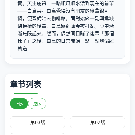
實。天生麗質、一路順風順水活到現在的前輩
——白鳥栞。白鳥覺得沒有朋友的後輩很可
憐，便邀請她去咖啡館。面對始終一副興趣缺
缺模樣的後輩，白鳥感到節奏被打亂，心中漸
漸焦躁起來。然而，偶然間目睹了後輩「那個
樣子」之後，白鳥的日常開始一點一點地偏離
軌道——……
章节列表
正序
逆序
第03話
第02話