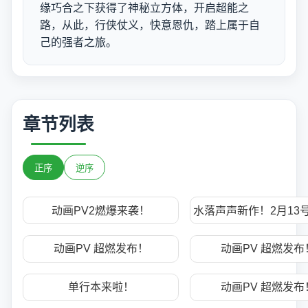
缘巧合之下获得了神秘立方体，开启超能之
路，从此，行侠仗义，快意恩仇，踏上属于自
己的强者之旅。
章节列表
正序
逆序
动画PV2燃爆来袭！
水落声声新作！2月13
动画PV 超燃发布！
动画PV 超燃发布
单行本来啦！
动画PV 超燃发布