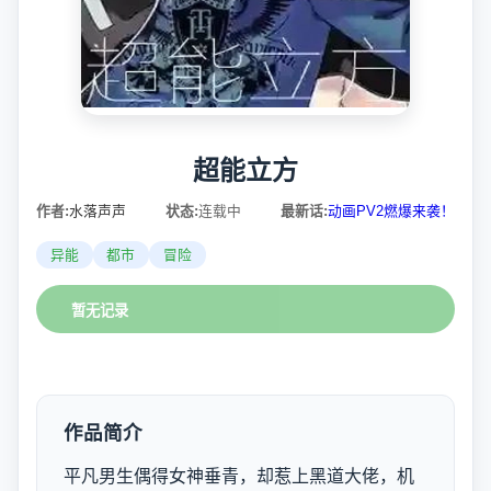
超能立方
作者:
水落声声
状态:
连载中
最新话:
动画PV2燃爆来袭！
异能
都市
冒险
暂无记录
作品简介
平凡男生偶得女神垂青，却惹上黑道大佬，机