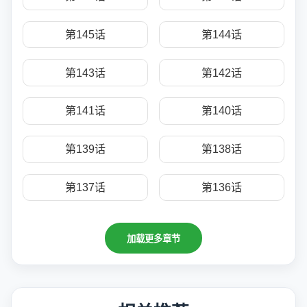
第145话
第144话
第143话
第142话
第141话
第140话
第139话
第138话
第137话
第136话
加载更多章节