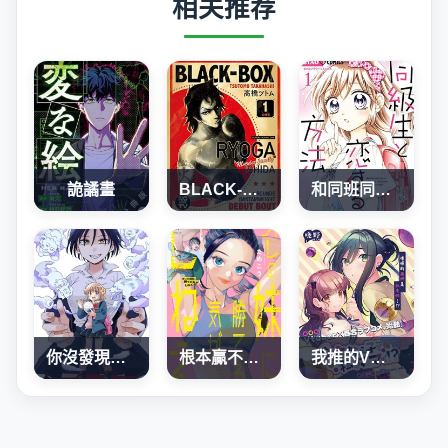
相关推荐
詭譎畫
BLACK-BOX
和同班同學的戀愛方法
你沒發現已經第二碗了嗎？
根本贏不了我妹
我推的V是我的學生而我是親媽