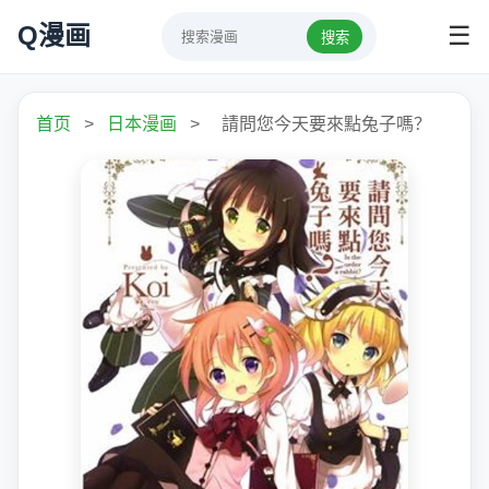
Q漫画
☰
搜索
首页
>
日本漫画
>
請問您今天要來點兔子嗎？