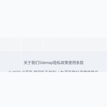
关于我们
Sitemap
隐私政策
使用条款
© 2025 Q漫画 保留所有权利. | 为漫画爱好者提供最佳
阅读体验