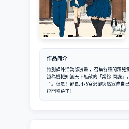
作品简介
特別課外活動部漫畫 ，召集各種問題兒
認為機械知識天下無敵的「業餘·間諜」
子。但是！部長丹乃宮沢卻突然宣佈自己要作
拉開帷幕了！