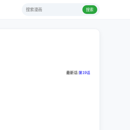
搜索
最新话:
第19话