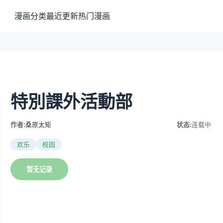
漫画分类
最近更新
热门漫画
特別課外活動部
作者:
桑原太矩
状态:
连载中
欢乐
校园
暂无记录