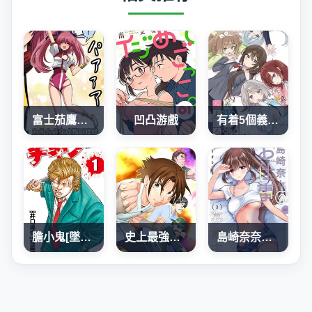
富士茄鷹老師的推特短篇
凹凸游戲
有着5個義妹的我
膽小鬼[墜落]前夜之故事
史上最強弟子兼一2 達人篇
島崎奈奈@工作募集中