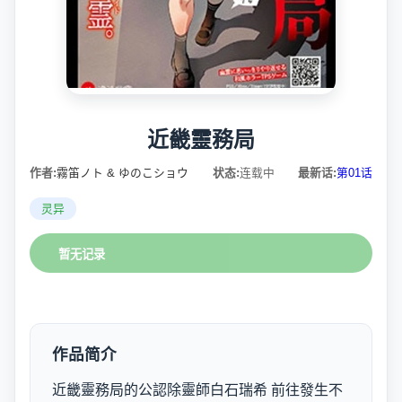
近畿靈務局
作者:
霧笛ノト & ゆのこショウ
状态:
连载中
最新话:
第01话
灵异
暂无记录
作品简介
近畿靈務局的公認除靈師白石瑞希 前往發生不