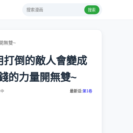
搜索
開無雙~
用打倒的敵人會變成
錢的力量開無雙~
载中
最新话:
第1卷