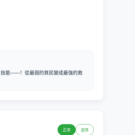
」技能——！從最弱的貧民變成最強的救
正序
逆序