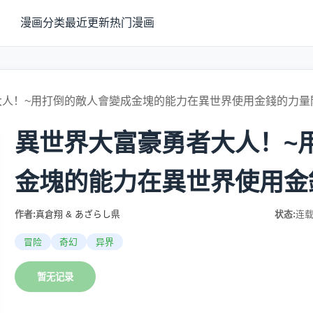
漫画分类
最近更新
热门漫画
人！~用打倒的敵人會變成金塊的能力在異世界使用金錢的力量
異世界大富豪勇者大人！~
金塊的能力在異世界使用金
作者:
真倉翔 & あざらし県
状态:
连
冒险
奇幻
异界
暂无记录