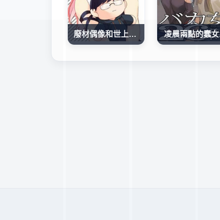
廢材偶像和世上唯一的粉絲
凌晨兩點的蠢女