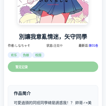
別讓我意亂情迷，矢守同學
作者:
しなちゃそ
状态:
连载中
最新话:
第01卷
欢乐
伪娘
校园
暂无记录
作品简介
可愛過頭的同班同學總是誘惑我！？ 帥哥♂×美