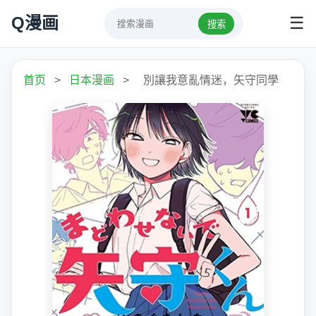
Q漫画
☰
搜索
首页
>
日本漫画
>
別讓我意亂情迷，矢守同學