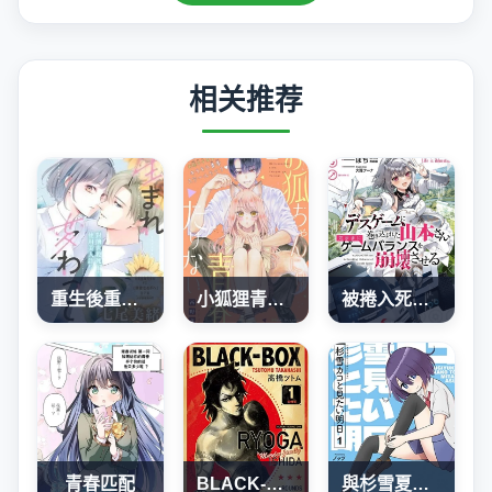
相关推荐
重生後重新開始
小狐狸青春不足
被捲入死亡遊戲的山本小姐，正隨心所欲地摧毀遊戲平衡
青春匹配
BLACK-BOX
與杉雪夏子的明天