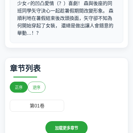
少女♂的凹凸愛情（？）喜劇！ 森與後座的同
班同學矢守決心一起趁暑假期間改變形象。 森
順利地在暑假結束後改頭換面，矢守卻不知為
何開始穿起了女裝， 還總是做出讓人會錯意的
舉動…！？
章节列表
正序
逆序
第01卷
加载更多章节