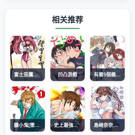
相关推荐
富士茄鷹老師的推特短篇
凹凸游戲
有着5個義妹的我
膽小鬼[墜落]前夜之故事
史上最強弟子兼一2 達人篇
島崎奈奈@工作募集中