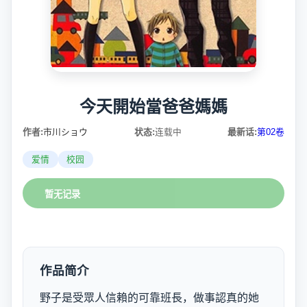
今天開始當爸爸媽媽
作者:
市川ショウ
状态:
连载中
最新话:
第02卷
爱情
校园
暂无记录
作品简介
野子是受眾人信賴的可靠班長，做事認真的她