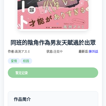
同班的陰角作為男友天賦過於出眾
作者:
高渕アスミ
状态:
连载中
最新话:
第05話
爱情
校园
暂无记录
作品简介