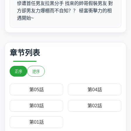
慘遭首任男友拉黑分手 找來的帥哥假裝男友 對
方卻男友力爆棚而不自知？？ 極富衝擊力的相
遇開始~
章节列表
正序
逆序
第05話
第04話
第03話
第02話
第01話