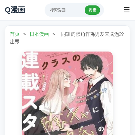
Q漫画
☰
搜索
首页
>
日本漫画
>
同班的陰角作為男友天賦過於
出眾