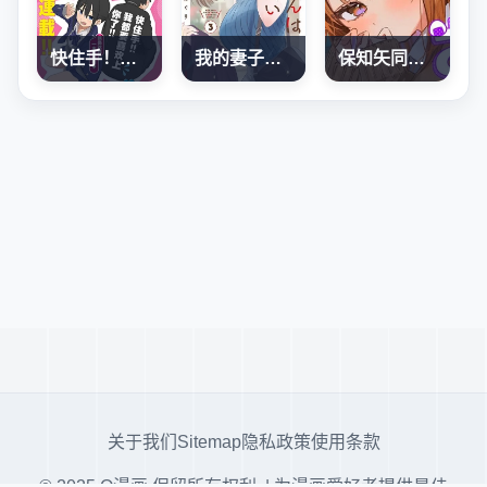
快住手！不然我就要喜歡上你了啊
我的妻子有點可怕
保知矢同學綽綽有餘
关于我们
Sitemap
隐私政策
使用条款
© 2025 Q漫画 保留所有权利. | 为漫画爱好者提供最佳