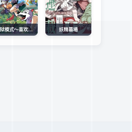
地狱模式～喜欢速通游戏的玩家在废设定异世界无双
妖精墓場