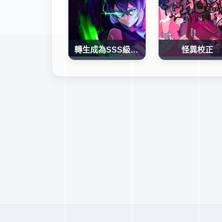
轉生成為SSS級哥布林
怪異校正