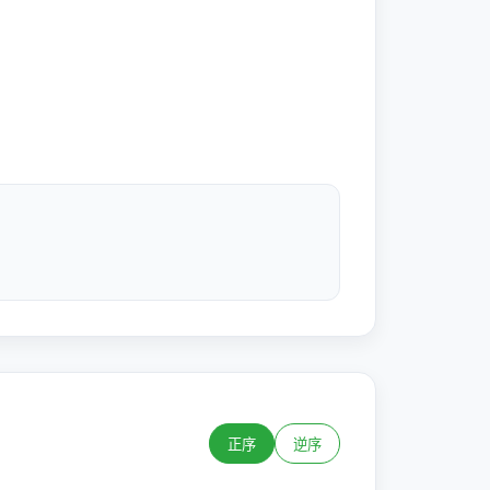
正序
逆序