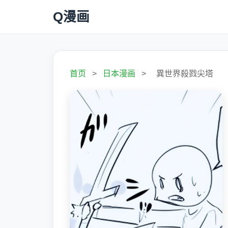
Q漫画
首页
>
日本漫画
>
異世界殺戮尖塔