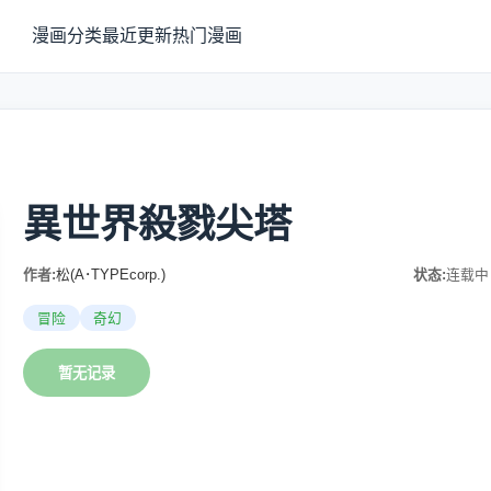
漫画分类
最近更新
热门漫画
異世界殺戮尖塔
作者:
松(A･TYPEcorp.)
状态:
连载中
冒险
奇幻
暂无记录