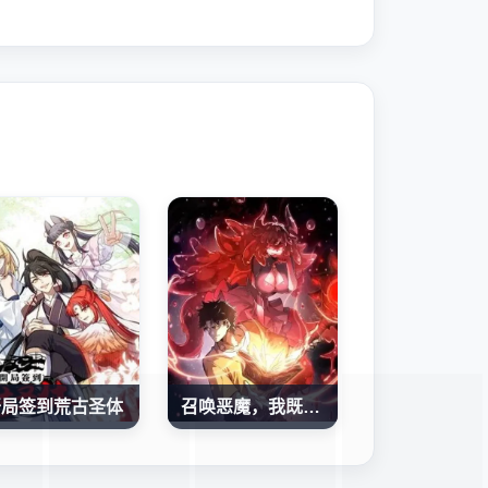
开局签到荒古圣体
召唤恶魔，我既是深渊