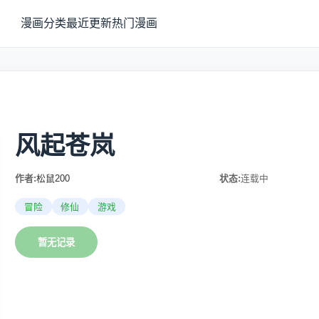
漫画分类
最近更新
热门漫画
风起苍岚
作者:
松鼠200
状态:
连载中
冒险
修仙
游戏
暂无记录