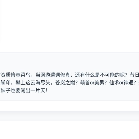
材资质修真菜鸟，当网游遭遇修真，还有什么是不可能的呢？昔
脚印，攀上这云海尽头，苍岚之巅？萌兽or美男？仙术or神通？
萌妹子也要闯出一片天！