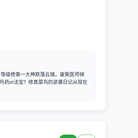
日等级榜第一大神跌落云端，废柴医师掉
丹药or法宝？修真菜鸟的逆袭日记从现在