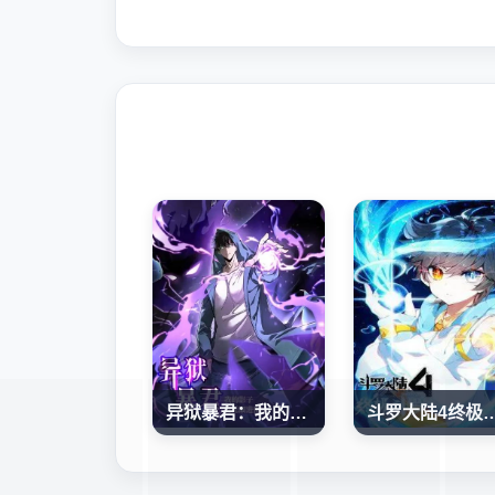
异狱暴君：我的影子能无限进化
斗罗大陆4终