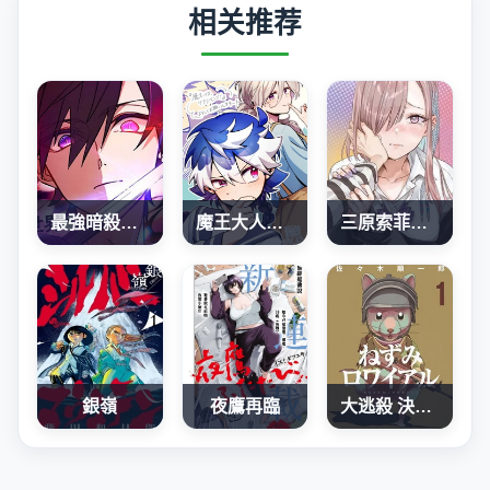
相关推荐
最強暗殺者異世界轉移
魔王大人、再再再续前缘！
三原索菲亞才不可怕呢
銀嶺
夜鷹再臨
大逃殺 決一鼠戰