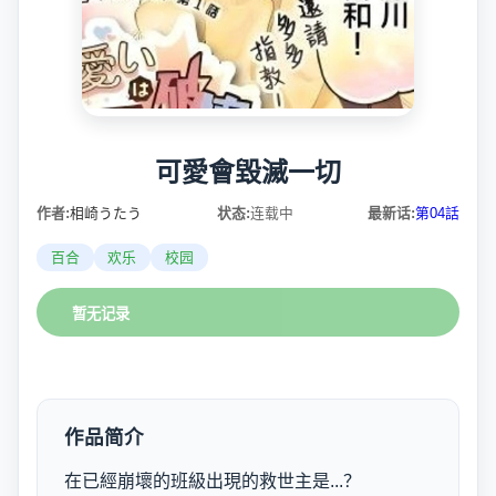
可愛會毀滅一切
作者:
相崎うたう
状态:
连载中
最新话:
第04話
百合
欢乐
校园
暂无记录
作品简介
在已經崩壞的班級出現的救世主是...？