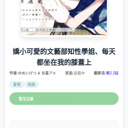
嬌小可愛的文藝部知性學姐、每天
都坐在我的膝蓋上
作者:
ゆめいげつ & 甘露アメ
状态:
连载中
最新话:
第2.2話
爱情
校园
暂无记录