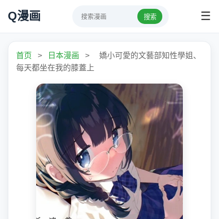
Q漫画
☰
搜索
首页
>
日本漫画
>
嬌小可愛的文藝部知性學姐、
每天都坐在我的膝蓋上