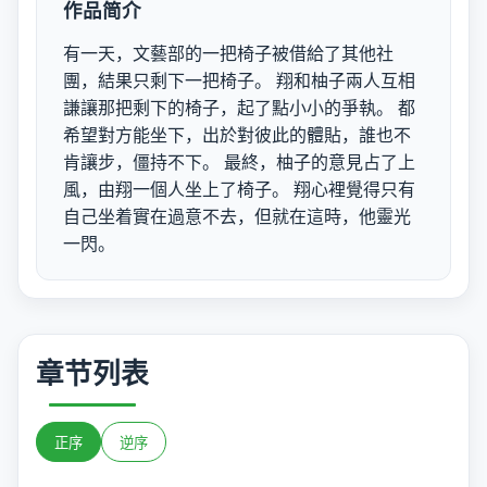
作品简介
有一天，文藝部的一把椅子被借給了其他社
團，結果只剩下一把椅子。 翔和柚子兩人互相
謙讓那把剩下的椅子，起了點小小的爭執。 都
希望對方能坐下，出於對彼此的體貼，誰也不
肯讓步，僵持不下。 最終，柚子的意見占了上
風，由翔一個人坐上了椅子。 翔心裡覺得只有
自己坐着實在過意不去，但就在這時，他靈光
一閃。
章节列表
正序
逆序