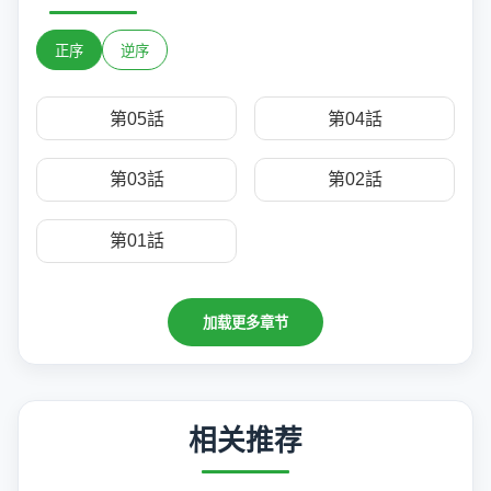
正序
逆序
第05話
第04話
第03話
第02話
第01話
加载更多章节
相关推荐