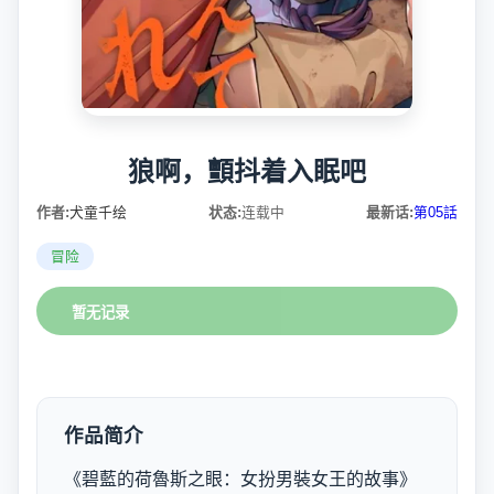
狼啊，顫抖着入眠吧
作者:
犬童千绘
状态:
连载中
最新话:
第05話
冒险
暂无记录
作品简介
《碧藍的荷魯斯之眼：女扮男裝女王的故事》