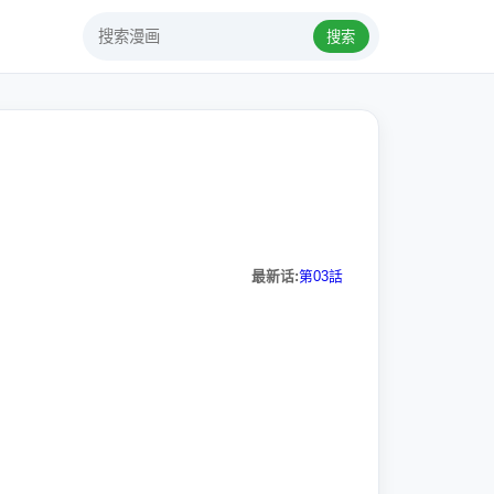
搜索
最新话:
第03話