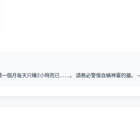
一個月每天只睡2小時而已……。 請務必警惕自稱神靈的貓。 ─