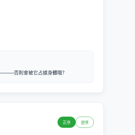
────否則會被它占據身體哦？
正序
逆序