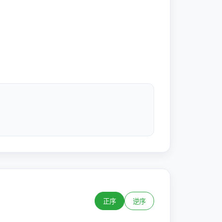
正序
逆序