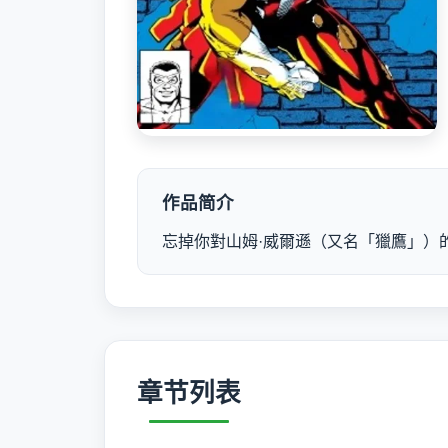
作品简介
忘掉你對山姆·威爾遜（又名「獵鷹」）
章节列表