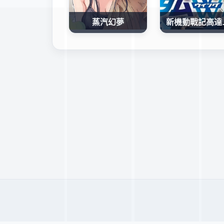
蒸汽幻夢
新機動戰記高達