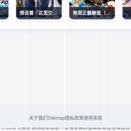
W 0.5POINT HALF PREVENTER-7
想说着「这里交给我你们先冲!」然后去死的找死鬼不想要的宇宙下克上
無限正義聯盟（2024）
关于我们
Sitemap
隐私政策
使用条款
© 2025 Q漫画 保留所有权利. | 为漫画爱好者提供最佳阅读体验