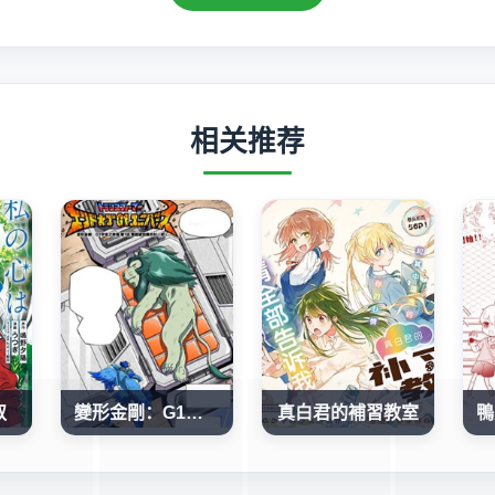
相关推荐
叔
變形金剛：G1宇宙之終焉
真白君的補習教室