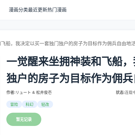
漫画分类
最近更新
热门漫画
和飞船，我决定以买一套独门独户的房子为目标作为佣兵自由地
一觉醒来坐拥神装和飞船，
独户的房子为目标作为佣兵
作者:
リュート & 松井俊壱
状态:
连载
冒险
科幻
轻改
暂无记录