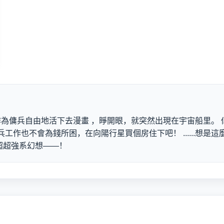
為傭兵自由地活下去漫畫 ，睜開眼，就突然出現在宇宙船里。
兵工作也不會為錢所困，在向陽行星買個房住下吧！ ......想
超超強系幻想——！