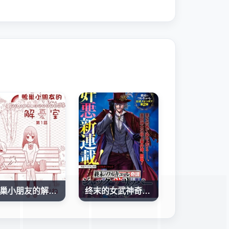
鴨巢小朋友的解憂室
终末的女武神奇谭·开膛手杰克事件簿