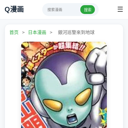
Q漫画
☰
搜索
首页
>
日本漫画
>
銀河巡警來到地球