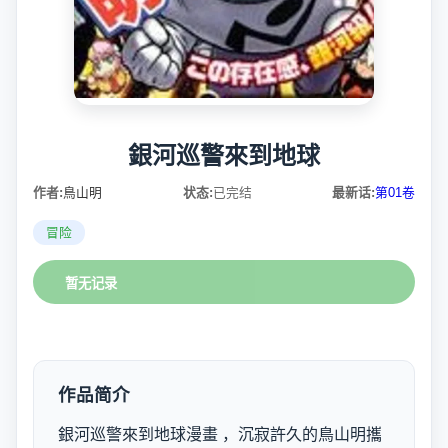
銀河巡警來到地球
作者:
鳥山明
状态:
已完结
最新话:
第01卷
冒险
暂无记录
作品简介
銀河巡警來到地球漫畫 ，沉寂許久的鳥山明攜