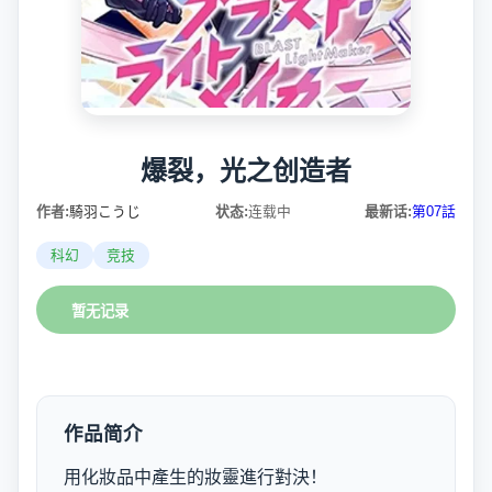
爆裂，光之创造者
作者:
騎羽こうじ
状态:
连载中
最新话:
第07話
科幻
竞技
暂无记录
作品简介
用化妝品中產生的妝靈進行對決！