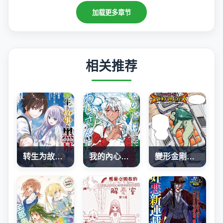
加载更多章节
相关推荐
转生为故事幕后主谋
我的內心是大叔
變形金剛：G1宇宙之終焉