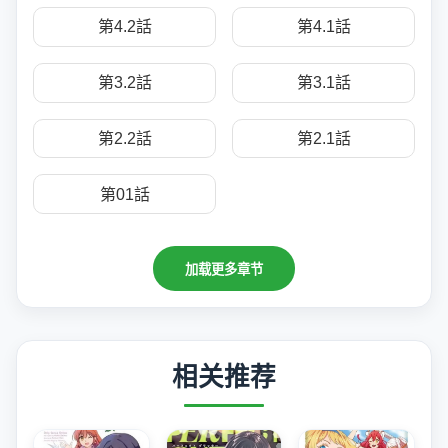
第4.2話
第4.1話
第3.2話
第3.1話
第2.2話
第2.1話
第01話
加载更多章节
相关推荐