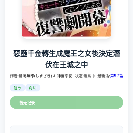
惡墮千金轉生成魔王之女後決定潛
伏在王城之中
作者:
島崎無印(しまざき) & 神吉李花
状态:
连载中
最新话:
第5.2話
轻改
奇幻
暂无记录