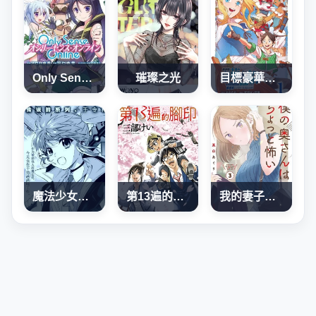
Only Sense Online
璀璨之光
目標豪華客船!! 運用船召喚技能，在異世界開啟奢華生活
魔法少女奈葉 EXCEEDS
第13遍的腳印
我的妻子有點可怕