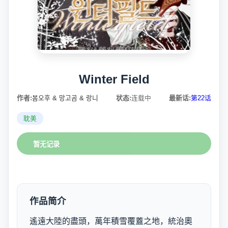
Winter Field
作者:
봄오후 & 망고곰 & 랑니
状态:
连载中
最新话:
第22话
耽美
暂无记录
作品简介
遙遠大陸的盡頭，萬年積雪覆蓋之地，統治奧