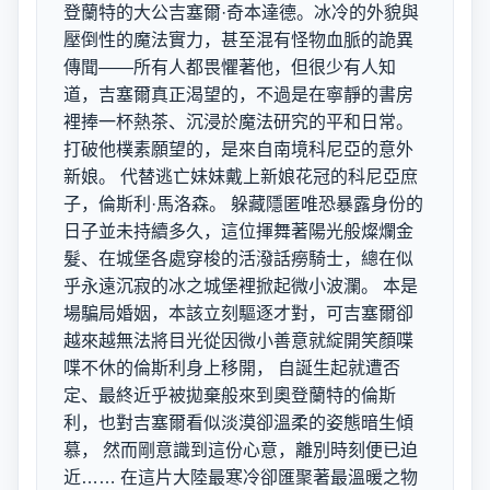
登蘭特的大公吉塞爾·奇本達德。冰冷的外貌與
壓倒性的魔法實力，甚至混有怪物血脈的詭異
傳聞——所有人都畏懼著他，但很少有人知
道，吉塞爾真正渴望的，不過是在寧靜的書房
裡捧一杯熱茶、沉浸於魔法研究的平和日常。
打破他樸素願望的，是來自南境科尼亞的意外
新娘。 代替逃亡妹妹戴上新娘花冠的科尼亞庶
子，倫斯利·馬洛森。 躲藏隱匿唯恐暴露身份的
日子並未持續多久，這位揮舞著陽光般燦爛金
髮、在城堡各處穿梭的活潑話癆騎士，總在似
乎永遠沉寂的冰之城堡裡掀起微小波瀾。 本是
場騙局婚姻，本該立刻驅逐才對，可吉塞爾卻
越來越無法將目光從因微小善意就綻開笑顏喋
喋不休的倫斯利身上移開， 自誕生起就遭否
定、最終近乎被拋棄般來到奧登蘭特的倫斯
利，也對吉塞爾看似淡漠卻溫柔的姿態暗生傾
慕， 然而剛意識到這份心意，離別時刻便已迫
近…… 在這片大陸最寒冷卻匯聚著最溫暖之物