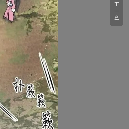
下
一
章