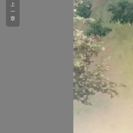
上
一
章