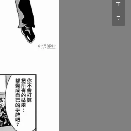
下
一
章