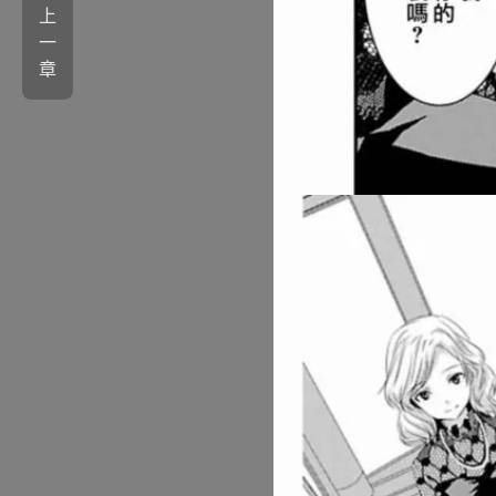
上
一
章